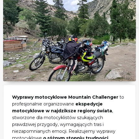
Wyprawy motocyklowe Mountain Challenger
to
profesjonalnie organizowane
ekspedycje
motocyklowe w najdziksze regiony świata
,
stworzone dla motocyklistów szukających
prawdziwej przygody, wymagających tras i
niezapomnianych emocji. Realizujemy wyprawy
motocyklowe
o różnym stopniu trudności
,