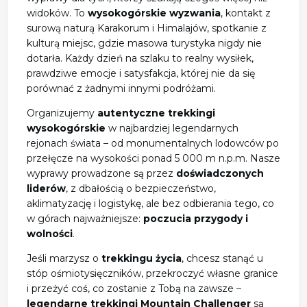
widoków. To
wysokogórskie wyzwania
, kontakt z
surową naturą Karakorum i Himalajów, spotkanie z
kulturą miejsc, gdzie masowa turystyka nigdy nie
dotarła. Każdy dzień na szlaku to realny wysiłek,
prawdziwe emocje i satysfakcja, której nie da się
porównać z żadnymi innymi podróżami.
Organizujemy
autentyczne trekkingi
wysokogórskie
w najbardziej legendarnych
rejonach świata – od monumentalnych lodowców po
przełęcze na wysokości ponad 5 000 m n.p.m. Nasze
wyprawy prowadzone są przez
doświadczonych
liderów
, z dbałością o bezpieczeństwo,
aklimatyzację i logistykę, ale bez odbierania tego, co
w górach najważniejsze:
poczucia przygody i
wolności
.
Jeśli marzysz o
trekkingu życia
, chcesz stanąć u
stóp ośmiotysięczników, przekroczyć własne granice
i przeżyć coś, co zostanie z Tobą na zawsze –
legendarne trekkingi Mountain Challenger
są