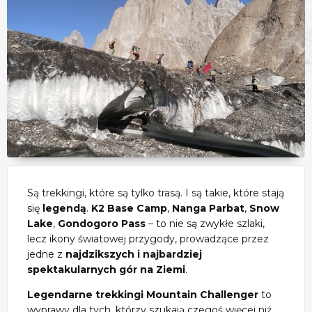
Są trekkingi, które są tylko trasą. I są takie, które stają
się
legendą
.
K2 Base Camp
,
Nanga Parbat
,
Snow
Lake
,
Gondogoro Pass
– to nie są zwykłe szlaki,
lecz ikony światowej przygody, prowadzące przez
jedne z
najdzikszych i najbardziej
spektakularnych gór na Ziemi
.
Legendarne trekkingi Mountain Challenger
to
wyprawy dla tych, którzy szukają czegoś więcej niż