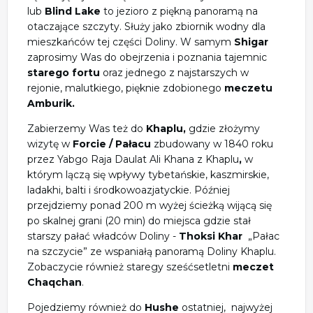
lub
Blind Lake
to jezioro z piękną panoramą na
otaczające szczyty. Służy jako zbiornik wodny dla
mieszkańców tej części Doliny. W samym
Shigar
zaprosimy Was do obejrzenia i poznania tajemnic
starego fortu
oraz jednego z najstarszych w
rejonie, malutkiego, pięknie zdobionego
meczetu
Amburik.
Zabierzemy Was też do
Khaplu,
gdzie złożymy
wizytę w
Forcie / Pałacu
zbudowany w 1840 roku
przez Yabgo Raja Daulat Ali Khana z Khaplu
,
w
którym lączą się wpływy tybetańskie, kaszmirskie,
ladakhi, balti i środkowoazjatyckie. Później
przejdziemy
ponad 200 m wyżej
ścieżką wijącą się
po skalnej grani (20 min) do miejsca gdzie stał
starszy pałać władców Doliny -
Thoksi Khar
„Pałac
na szczycie”
ze wspaniałą panoramą Doliny Khaplu.
Zobaczycie również staregy sześćsetletni
meczet
Chaqchan
.
Pojedziemy również do
Hushe
ostatniej, najwyżej