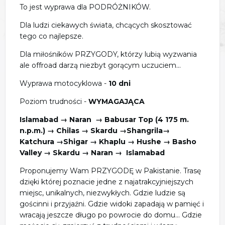
To jest wyprawa dla PODRÓŻNIKÓW.
Dla ludzi ciekawych świata, chcących skosztować
tego co najlepsze.
Dla miłośników PRZYGODY, którzy lubią wyzwania
ale offroad darzą niezbyt gorącym uczuciem...
Wyprawa motocyklowa -
10 dni
Poziom trudności -
WYMAGAJĄCA
Islamabad → Naran → Babusar Top (4 175 m.
n.p.m.) → Chilas → Skardu →Shangrila→
Katchura →Shigar → Khaplu → Hushe →
Basho
Valley →
Skardu
→ Naran → Islamabad
Proponujemy Wam PRZYGODĘ w Pakistanie. Trasę
dzięki której poznacie jedne z najatrakcyjniejszych
miejsc, unikalnych, niezwykłych. Gdzie ludzie są
gościnni i przyjaźni. Gdzie widoki zapadają w pamięć i
wracają jeszcze długo po powrocie do domu... Gdzie