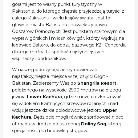
górami jest to ważny punkt turystyczny w
Pakistanie, do którego chętnie przyjeżdzają turyści z
całego Pakistanu i wielu krajów świata. Jest to
główne miasto Baltistanu i największy powiat
Obszarów Północnych. Jest punktem startowym dla
wypraw górskich i miłośników gór, którzy wędrują na
lodowiec Baltoro, do obozu bazowego K2 i Concordii,
dlatego można tu spotkać najsłynniejszych
wspinaczy i podróżników.
W naszej podróży będziemy odwiedzać
najatrakcyjniejsze miejsca w tej części Gilgit -
Baltistan. Zabierzemy Was do
Shangrila Resort,
położonego na wysokości 2500 metrów na brzegu
jeziora
Lower Kachura
, gdzie można rozkoszować
się widokiem kwitnących krzewów różanych i nad
wciąż jeszcze dzikie polodowcowe jezioro
Upper
Kachura.
Będziecie mogli również spróbować nieco
offroadu w drodze do ustronnej
Doliny Soq
, której
specjalnością są hodowle pstrągów.