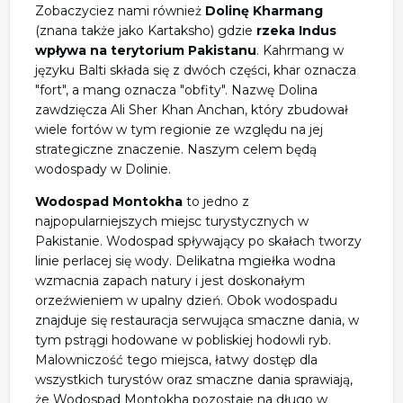
Zobaczyciez nami również
Dolinę Kharmang
(znana także jako Kartaksho) gdzie
rzeka Indus
wpływa na terytorium Pakistanu
. Kahrmang w
języku Balti składa się z dwóch części, khar oznacza
"fort", a mang oznacza "obfity". Nazwę Dolina
zawdzięcza Ali Sher Khan Anchan, który zbudował
wiele fortów w tym regionie ze względu na jej
strategiczne znaczenie. Naszym celem będą
wodospady w Dolinie.
Wodospad Montokha
to jedno z
najpopularniejszych miejsc turystycznych w
Pakistanie. Wodospad spływający po skałach tworzy
linie perlacej się wody. Delikatna mgiełka wodna
wzmacnia zapach natury i jest doskonałym
orzeźwieniem w upalny dzień. Obok wodospadu
znajduje się restauracja serwująca smaczne dania, w
tym pstrągi hodowane w pobliskiej hodowli ryb.
Malowniczość tego miejsca, łatwy dostęp dla
wszystkich turystów oraz smaczne dania sprawiają,
że Wodospad Montokha pozostaje na długo w