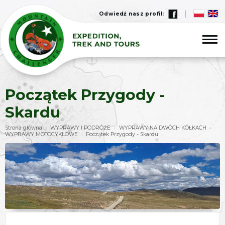
Odwiedź nasz profil:
Początek Przygody -
Skardu
Strona główna
WYPRAWY I PODRÓŻE
WYPRAWY NA DWÓCH KÓŁKACH
›
›
›
WYPRAWY MOTOCYKLOWE
Początek Przygody - Skardu
›