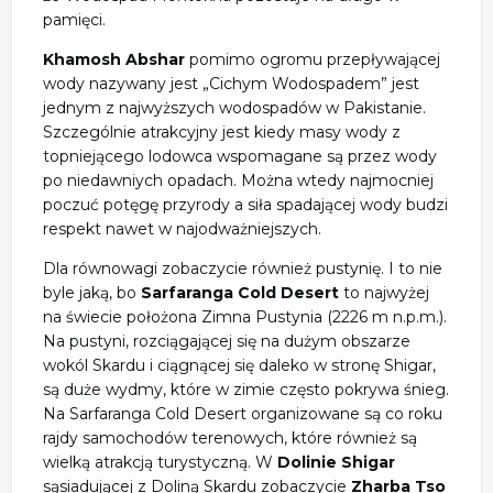
pamięci.
Khamosh Abshar
pomimo ogromu przepływającej
wody nazywany jest „Cichym Wodospadem” jest
jednym z najwyższych wodospadów w Pakistanie.
Szczególnie atrakcyjny jest kiedy masy wody z
topniejącego lodowca wspomagane są przez wody
po niedawniych opadach. Można wtedy najmocniej
poczuć potęgę przyrody a siła spadającej wody budzi
respekt nawet w najodważniejszych.
Dla równowagi zobaczycie również pustynię. I to nie
byle jaką, bo
Sarfaranga Cold Desert
to najwyżej
na świecie położona Zimna Pustynia (2226 m n.p.m.).
Na pustyni, rozciągającej się na dużym obszarze
wokól Skardu i ciągnącej się daleko w stronę Shigar,
są duże wydmy, które w zimie często pokrywa śnieg.
Na Sarfaranga Cold Desert organizowane są co roku
rajdy samochodów terenowych, które również są
wielką atrakcją turystyczną. W
Dolinie Shigar
sąsiadującej z Doliną Skardu zobaczycie
Zharba Tso