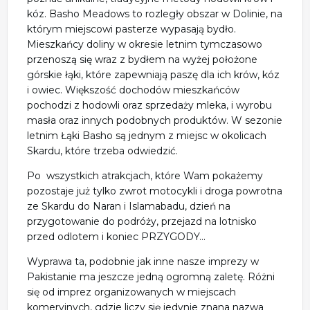
kóz.
Basho Meadows to rozległy obszar w Dolinie, na
którym miejscowi pasterze wypasają bydło.
Mieszkańcy doliny w okresie letnim tymczasowo
przenoszą się wraz z bydłem na wyżej położone
górskie łąki, które zapewniają paszę dla ich krów, kóz
i owiec. Większość dochodów mieszkańców
pochodzi z hodowli oraz sprzedaży mleka, i wyrobu
masła oraz innych podobnych produktów. W sezonie
letnim Łąki Basho są jednym z miejsc w okolicach
Skardu, które trzeba odwiedzić.
Po wszystkich atrakcjach, które Wam pokażemy
pozostaje już tylko zwrot motocykli i droga powrotna
ze Skardu do Naran i Islamabadu, dzień na
przygotowanie do podróży, przejazd na lotnisko
przed odlotem i koniec PRZYGODY...
Wyprawa ta, podobnie jak inne nasze imprezy w
Pakistanie ma jeszcze jedną ogromną zaletę. Różni
się od imprez organizowanych w miejscach
komeryjnych, gdzie liczy się jedynie znana nazwa