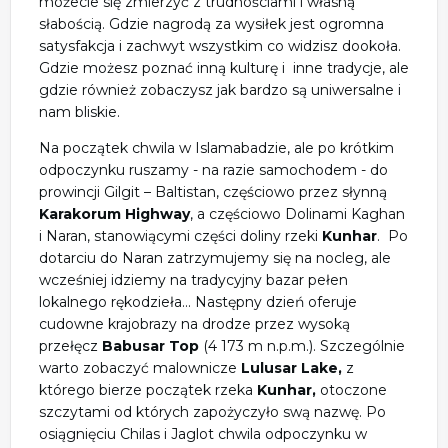
możecie się zmierzyć z trudnościami i własną
słabością. Gdzie nagrodą za wysiłek jest ogromna
satysfakcja i zachwyt wszystkim co widzisz dookoła.
Gdzie możesz poznać inną kulturę i inne tradycje, ale
gdzie również zobaczysz jak bardzo są uniwersalne i
nam bliskie.
Na początek chwila w Islamabadzie, ale po krótkim
odpoczynku ruszamy - na razie samochodem - do
prowincji Gilgit – Baltistan, częściowo przez słynną
Karakorum Highway
, a częściowo Dolinami Kaghan
i
Naran,
stanowiącymi części doliny rzeki
Kunhar
. Po
dotarciu do Naran zatrzymujemy się na nocleg, ale
wcześniej idziemy na tradycyjny bazar pełen
lokalnego rękodzieła... Następny dzień oferuje
cudowne krajobrazy na drodze przez wysoką
przełęcz
Babusar Top
(4 173 m n.p.m.). Szczególnie
warto zobaczyć malownicze
Lulusar Lake,
z
którego bierze początek rzeka
Kunhar,
otoczone
szczytami od których zapożyczyło swą nazwę. Po
osiągnięciu Chilas i Jaglot chwila odpoczynku w