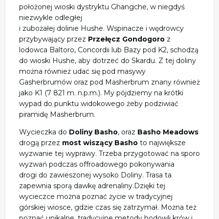
położonej wioski dystryktu Ghangche, w niegdyś
niezwykle odległej
i zubożałej dolinie Hushe. Wspinacze i wędrowcy
przybywający przez
Przełęcz Gondogoro
z
lodowca Baltoro, Concordii lub Bazy pod K2, schodzą
do wioski Hushe, aby dotrzeć do Skardu. Z tej doliny
można również udać się pod masywy
Gasherbrumów oraz pod Masherbrum znany również
jako K1 (7 821 m. n.p.m.). My pójdziemy na krótki
wypad do punktu widokowego żeby podziwiać
piramidę Masherbrum.
Wycieczka do
Doliny Basho
, oraz
Basho Meadows
drogą przez
most wiszący Basho
to największe
wyzwanie tej wyprawy. Trzeba przygotować na sporo
wyzwań podczas offroadowego pokonywania
drogi do zawieszonej wysoko Doliny.
Trasa ta
zapewnia sporą dawkę adrenaliny.
Dzięki tej
wycieczce można poznać życie w tradycyjnej
górskiej wiosce, gdzie czas się zatrzymał. Można też
poznać unikalne, tradycyjne metody hodowli krów i