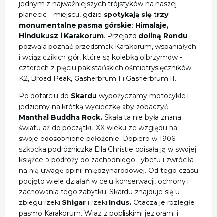
jednym z najważniejszych trójstyków na naszej
planecie - miejscu, gdzie
spotykają się trzy
monumentalne pasma górskie
:
Himalaje,
Hindukusz i Karakorum
. Przejazd
doliną Rondu
pozwala poznać przedsmak Karakorum, wspaniałych
i wciąż dzikich gór, które są kolebką olbrzymów -
czterech z pięciu pakistańskich ośmiotrysięczników:
K2, Broad Peak, Gasherbrum I i Gasherbrum II.
Po dotarciu do
Skardu
wypożyczamy motocykle i
jedziemy na krótką wycieczkę aby zobaczyć
Manthal Buddha Rock.
Skała ta nie była znana
światu aż do początku XX wieku ze względu na
swoje odosobnione położenie. Dopiero w 1906
szkocka podróżniczka Ella Christie opisała ją w swojej
książce o podróży do zachodniego Tybetu i zwróciła
na nią uwagę opinii międzynarodowej. Od tego czasu
podjęto wiele działań w celu konserwacji, ochrony i
zachowania tego zabytku. Skardu znajduje się u
zbiegu rzeki
Shigar
i rzeki
Indus.
Otacza je rozległe
pasmo Karakorum. Wraz z pobliskimi jeziorami i