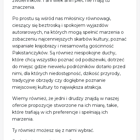
zwolenników. I ani wiek anin płeć nie mają tu
znaczenia.
Po prostu są wśród nas miłośnicy równowagi,
cieszący się beztroską i spokojem wyjazdów
autorarowych, na których mogą spełnić marzenia o
zobaczeniu najcenniejszych skarbów kultury, poznać
wspaniałe krajobrazy i niesamowitą gościnność
Pakistańczyków. Są również niespokojne duchy,
które chcą wszystko poznać od podszewki, dotrzeć
do miejsc gdzie niewielu podróżników dotarło przed
nimi, dla których niedostępność, dzikość przyrody,
tradycyjne obrzędy czy dogłębne poznanie
miejscowej kultury to największa atrakcja.
Wiemy również, że jedni i drudzy znajdą w naszej
ofercie propozycje stworzone na ich miarę, takie,
które trafiają w ich preferencje i spełniają ich
marzenia.
Ty również możesz się z nami wybrać.