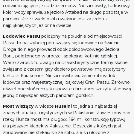
i odwiedzających je cudzoziemców. Niesamowity, turkusowy
kolor wody sprawia, że jezioro Attabad na długo pozostaje w
pamięci. Przez wiele osób uważane jest za jedno z
najpiękniejszych jezior na świecie.
Lodowiec Passu
położony na południe od miejscowości
Passu to najszybciej poruszający się lodowiec na świecie.
Droga do niego prowadzi obok polodowcowego Jeziora
Borit, położonego w uroczej, spokojnej kotlinie górskiej.
Warto zwrócić tu uwagę na charakterystyczne formy skalne
związane z czasem gdy dopiero powstawał majestatyczny
łańcuch Karakorum. Niesamowite wrażenie robi widok
lodowca oraz majestatycznej, bajkowej Grani Passu. Zarówno
oświetlone słońcem jak i spowite chmurami szczyty stanowią
jedną z najwspanialszych panoram górskich.
Most wiszący
w wiosce
Husaini
to jedna z najbardziej
znanych atrakcji turystycznych w Pakistanie. Zawieszony nad
rzeką Hunza most ma długość 164 m i konstrukcję typową
dla pieszych kładek w Pakistanie. Deseczki z których jest
zbudowany nie stykają się ze sobą, ale są ułożone z