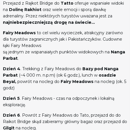
Przejazd z Rajkot Bridge do
Tatto
oferuje wspaniałe widoki
na
Dolinę Rakhiot
oraz wiele emocji i sporą dawkę
adrenaliny. Przez niektórych turystów uważana jest za
najniebezpieczniejszą drogę na świecie...
Fairy Meadows
to cel wielu wycieczek, atrakcyjny zarówno
dla turystów zagranicznych jak i Pakistańczyków. Cudowne
łąki Fairy Meadows
są jednym ze wspanaiałych punktów widokowych na
Nanga
Parbat
.
Dzień 4
. Trekking z Fairy Meadows do
Bazy pod Nanga
Parbat
(~4 000 m. n.p.m) (ok 6 godz.), lunch w
osadzie
Beyal,
powrót na nocleg do
Fairy Meadows
na nocleg (ok. 5
godz)
Dzień 5
. Fairy Meadows - czas na odpoczynek i lokalną
eksplorację.
Dzień 6
. Powrót z Fairy Meadows do Tato, przejazd do do
Raikot Bridge skąd zabieramy główny bagaż oraz przejazd do
Gilgit
na nocleg.