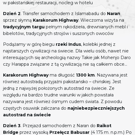
w pakistańskiej restauracji, nocleg w hotelu
Dzień 2
. Transfer samochodem z Islamabadu do
Naran
sprzez słynną
Karakorum Highway
. Wieczorna wizyta na
tradycyjnym targu
pełnym rękodzieła, drewnianych mebl i
bibelotów, tradycyjnych strojów i suszonych owoców
Podążamy w górę biegu
rzeki Indus
, kolebki jednej z
najstarszych cywilizacji na świecie. Dla wielu osób, nawet nie
interesujących się archeologią nazwy Takie jak Mohenjo Daro
czy Harappa związane z tą cywilizacją nie są całkiem obce...
Karakorum Highway
ma długość
1300 km
. Nazywana jest
również autostradą przyjaźni pakistańsko – chińskiej. Jest
jedną z najwyżej położonych autostrad na świecie. Ze
względu na bardzo trudne warunki w jakich powstała
nazywana jest również ósmym cudem świata. Z powodu
częstych osuwisk zaliczana do
najniebezpieczniejszych
autostrad na świecie
Dzień 3
. Przejazd samochodem z Naran do
Raikot
Bridge
przez wysoką
Przełęcz Babusar
(4 175 m. n.p.m.) Po