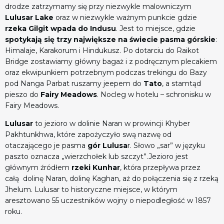
drodze zatrzymamy się przy niezwykle malowniczym
Lulusar Lake
oraz w niezwykle ważnym punkcie gdzie
rzeka Gilgit wpada do Indusu
. Jest to miejsce, gdzie
spotykają się trzy największe na świecie pasma górskie
:
Himalaje, Karakorum i Hindukusz. Po dotarciu do Raikot
Bridge
zostawiamy główny bagaż i z podręcznym plecakiem
oraz ekwipunkiem potrzebnym podczas trekingu do Bazy
pod Nanga Parbat ruszamy jeepem do
Tato
,
a stamtąd
pieszo do
Fairy Meadows
. Nocleg w hotelu – schronisku w
Fairy Meadows.
Lulusar
to jezioro w dolinie Naran w prowincji Khyber
Pakhtunkhwa, które zapożyczyło swą nazwę od
otaczającego je pasma
gór Lulusa
r. Słowo „sar” w języku
paszto oznacza „wierzchołek lub szczyt”.Jezioro jest
głównym źródłem
rzeki Kunhar
, która przepływa przez
całą dolinę Naran, dolinę Kaghan, aż do połączenia się z rzeką
Jhelum. Lulusar to historyczne miejsce, w którym
aresztowano 55 uczestników wojny o niepodległość w 1857
roku.