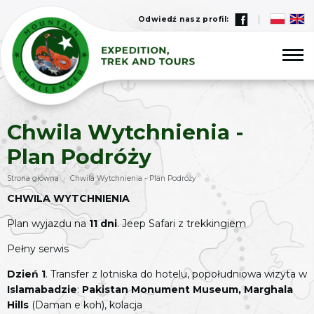
Odwiedź nasz profil:
Chwila Wytchnienia -
Plan Podróży
Strona główna
Chwila Wytchnienia - Plan Podróży
›
CHWILA WYTCHNIENIA
Plan wyjazdu na
11 dni
. Jeep Safari z trekkingiem
Pełny serwis
Dzień 1
. Transfer z lotniska do hotelu, popołudniowa wizyta w
Islamabadzie
:
Pakistan Monument Museum, Marghala
Hills
(Daman e koh), kolacja