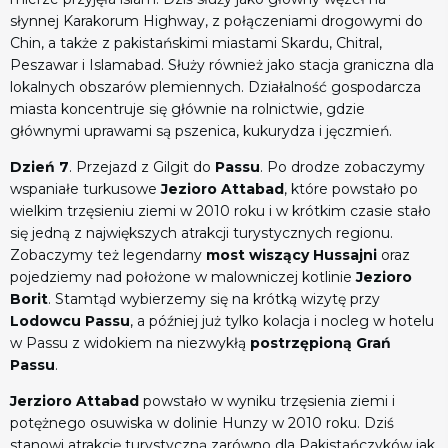
słynnej Karakorum Highway, z połączeniami drogowymi do
Chin, a także z pakistańskimi miastami Skardu, Chitral,
Peszawar i Islamabad. Służy również jako stacja graniczna dla
lokalnych obszarów plemiennych. Działalność gospodarcza
miasta koncentruje się głównie na rolnictwie, gdzie
głównymi uprawami są pszenica, kukurydza i jęczmień.
Dzień 7
. Przejazd z Gilgit do
Passu
. Po drodze zobaczymy
wspaniałe turkusowe
Jezioro Attabad
, które powstało po
wielkim trzęsieniu ziemi w 2010 roku i w krótkim czasie stało
się jedną z największych atrakcji turystycznych regionu.
Zobaczymy też legendarny
most wiszący Hussajni
oraz
pojedziemy nad
położone w malowniczej kotlinie
Jezioro
Borit
. Stamtąd wybierzemy się na krótką wizytę przy
Lodowcu Passu
, a później już tylko kolacja i nocleg w hotelu
w Passu z widokiem na niezwykłą
postrzępioną Grań
Passu
.
Jerzioro Attabad
powstało w wyniku trzęsienia ziemi i
potężnego osuwiska w dolinie Hunzy w 2010 roku. Dziś
stanowi atrakcję turystyczną zarówno dla Pakistańczyków jak