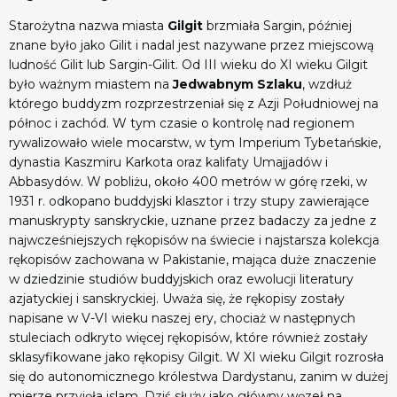
Starożytna nazwa miasta
Gilgit
brzmiała Sargin, później
znane było jako Gilit i nadal jest nazywane przez miejscową
ludność Gilit lub Sargin-Gilit. Od III wieku do XI wieku Gilgit
było ważnym miastem na
Jedwabnym Szlaku
, wzdłuż
którego buddyzm rozprzestrzeniał się z Azji Południowej na
północ i zachód. W tym czasie o kontrolę nad regionem
rywalizowało wiele mocarstw, w tym Imperium Tybetańskie,
dynastia Kaszmiru Karkota oraz kalifaty Umajjadów i
Abbasydów. W pobliżu, około 400 metrów w górę rzeki, w
1931 r. odkopano buddyjski klasztor i trzy stupy zawierające
manuskrypty sanskryckie, uznane przez badaczy za jedne z
najwcześniejszych rękopisów na świecie i najstarsza kolekcja
rękopisów zachowana w Pakistanie, mająca duże znaczenie
w dziedzinie studiów buddyjskich oraz ewolucji literatury
azjatyckiej i sanskryckiej. Uważa się, że rękopisy zostały
napisane w V-VI wieku naszej ery, chociaż w następnych
stuleciach odkryto więcej rękopisów, które również zostały
sklasyfikowane jako rękopisy Gilgit. W XI wieku Gilgit rozrosła
się do autonomicznego królestwa Dardystanu, zanim w dużej
mierze przyjęła islam. Dziś służy jako główny węzeł na